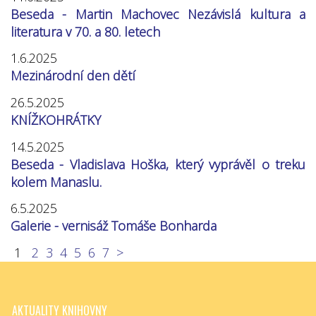
Beseda - Martin Machovec Nezávislá kultura a
literatura v 70. a 80. letech
1.6.2025
Mezinárodní den dětí
26.5.2025
KNÍŽKOHRÁTKY
14.5.2025
Beseda - Vladislava Hoška, který vyprávěl o treku
kolem Manaslu.
6.5.2025
Galerie - vernisáž Tomáše Bonharda
1
2
3
4
5
6
7
>
AKTUALITY KNIHOVNY