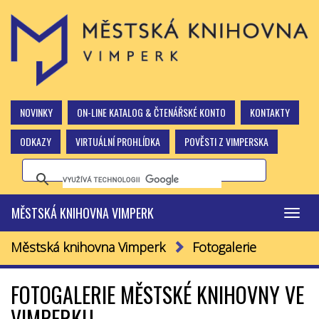
NOVINKY
ON-LINE KATALOG & ČTENÁŘSKÉ KONTO
KONTAKTY
ODKAZY
VIRTUÁLNÍ PROHLÍDKA
POVĚSTI Z VIMPERSKA
MĚSTSKÁ KNIHOVNA VIMPERK
Přepn
navig
Městská knihovna Vimperk
Fotogalerie
FOTOGALERIE MĚSTSKÉ KNIHOVNY VE
VIMPERKU