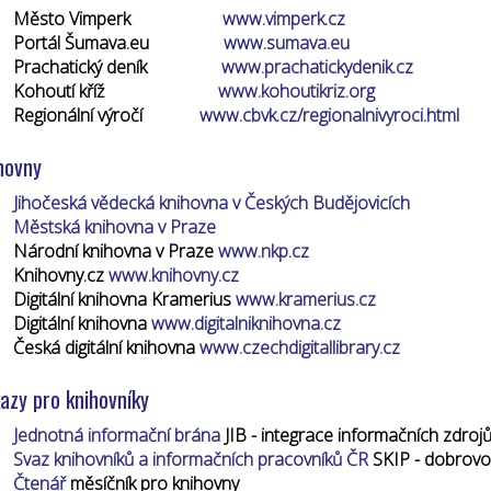
Město Vimperk
www.vimperk.cz
Portál Šumava.eu
www.sumava.eu
Prachatický deník
www.prachatickydenik.cz
Kohoutí kříž
www.kohoutikriz.org
Regionální výročí
www.cbvk.cz/regionalnivyroci.html
hovny
Jihočeská vědecká knihovna v Českých Budějovicích
Městská knihovna v Praze
Národní knihovna v Praze
www.nkp.cz
Knihovny.cz
www.knihovny.cz
Digitální knihovna
Kramerius
www.kramerius.cz
Digitální knihovna
www.digitalniknihovna.cz
Česká digitální knihovna
www.czechdigitallibrary.cz
azy pro knihovníky
Jednotná informační brána
JIB - integrace informačních zdroj
Svaz knihovníků a informačních pracovníků ČR
SKIP - dobrovo
Čtenář
měsíčník pro knihovny