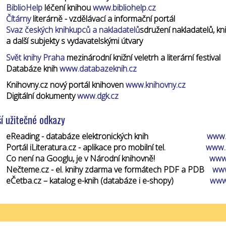
BiblioHelp
léčení knihou
www.bibliohelp.cz
Čítárny
literárně - vzdělávací a informační portál
Svaz českých knihkupců a nakladatelů
sdružení nakladatelů, kn
a další subjekty s vydavatelskými útvary
Svět knihy Praha
mezinárodní knižní veletrh a literární festival
Databáze knih
www.databazeknih.cz
Knihovny.cz nový portál knihoven
www.knihovny.cz
Digitální dokumenty
www.dgk.cz
ší užitečné odkazy
eReading - databáze elektronických knih
www.
Portál iLiteratura.cz - aplikace pro mobilní tel.
www.i
Co není na Googlu, je v Národní knihovně!
www.
Nečteme.cz - el. knihy zdarma ve formátech PDF a PDB
www
eČetba.cz – katalog e-knih (databáze i e-shopy)
www