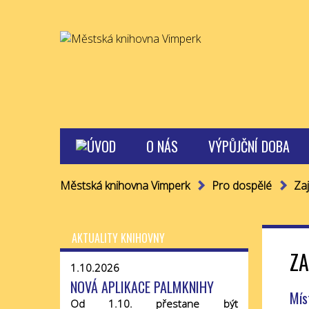
O NÁS
VÝPŮJČNÍ DOBA
Městská knihovna Vimperk
Pro dospělé
Za
AKTUALITY KNIHOVNY
ZA
1.10.2026
NOVÁ APLIKACE PALMKNIHY
Mís
Od 1.10. přestane být