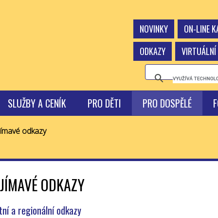
NOVINKY
ON-LINE 
ODKAZY
VIRTUÁLNÍ
SLUŽBY A CENÍK
PRO DĚTI
PRO DOSPĚLÉ
F
jímavé odkazy
JÍMAVÉ ODKAZY
tní a regionální odkazy