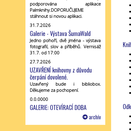
podporována aplikace
Palmknihy.DOPORUČUJEME
stáhnout si novou aplikaci.
31.7.2026
Galerie - Výstava ŠumaWald
Jedno pohoří, dvě jména - výstava
Kni
fotografií, slov a příběhů. Vernisáž
31.7. od 17:00
27.7.2026
UZAVŘENÍ knihovny z důvodu
čerpání dovolené.
Uzavřený bude i bibliobox.
Děkujeme za pochopení.
0.0.0000
Odk
GALERIE: OTEVÍRACÍ DOBA
archív