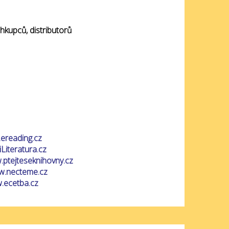
ihkupců, distributorů
ereading.cz
Literatura.cz
ptejteseknihovny.cz
.necteme.cz
.ecetba.cz