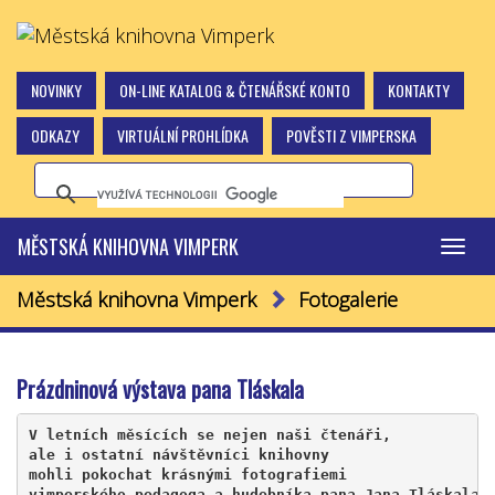
NOVINKY
ON-LINE KATALOG & ČTENÁŘSKÉ KONTO
KONTAKTY
ODKAZY
VIRTUÁLNÍ PROHLÍDKA
POVĚSTI Z VIMPERSKA
MĚSTSKÁ KNIHOVNA VIMPERK
Přepn
navig
Městská knihovna Vimperk
Fotogalerie
Prázdninová výstava pana Tláskala
V letních měsících se nejen naši čtenáři, 
ale i ostatní návštěvníci knihovny 
mohli pokochat krásnými fotografiemi 
vimperského pedagoga a hudebníka pana Jana Tláskala.